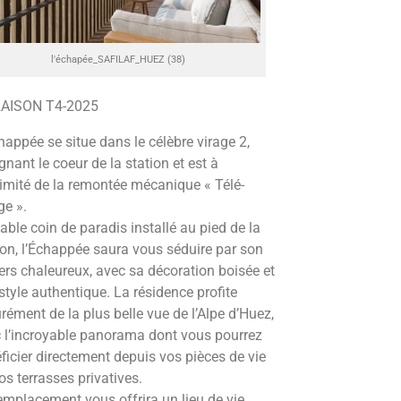
l'échapée_SAFILAF_HUEZ (38)
RAISON T4-2025
happée se situe dans le célèbre virage 2,
ignant le coeur de la station et est à
imité de la remontée mécanique « Télé-
ge ».
table coin de paradis installé au pied de la
ion, l’Échappée saura vous séduire par son
ers chaleureux, avec sa décoration boisée et
style authentique. La résidence profite
rément de la plus belle vue de l’Alpe d’Huez,
 l’incroyable panorama dont vous pourrez
ficier directement depuis vos pièces de vie
os terrasses privatives.
emplacement vous offrira un lieu de vie