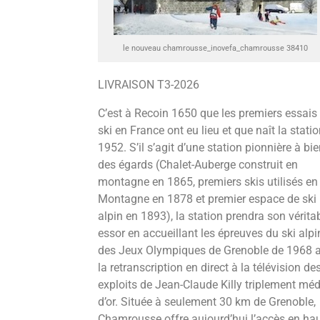
le nouveau chamrousse_inovefa_chamrousse 38410
LIVRAISON T3-2026
C’est à Recoin 1650 que les premiers essais
ski en France ont eu lieu et que naît la stati
1952. S’il s’agit d’une station pionnière à bi
des égards (Chalet-Auberge construit en
montagne en 1865, premiers skis utilisés en
Montagne en 1878 et premier espace de ski
alpin en 1893), la station prendra son vérita
essor en accueillant les épreuves du ski alpi
des Jeux Olympiques de Grenoble de 1968 
la retranscription en direct à la télévision de
exploits de Jean-Claude Killy triplement méd
d’or. Située à seulement 30 km de Grenoble,
Chamrousse offre aujourd’hui l’accès en ha