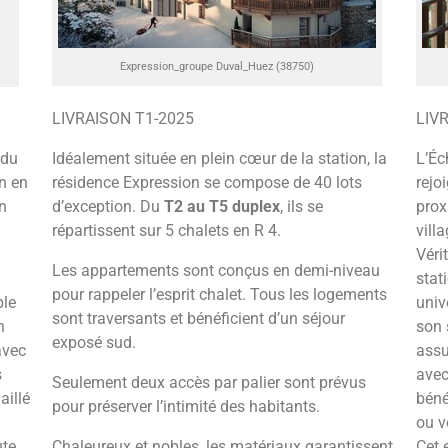
Expression_groupe Duval_Huez (38750)
LIVRAISON T1-2025
LIV
 du
Idéalement située en plein cœur de la station, la
L’Éc
on en
résidence Expression se compose de 40 lots
rejo
en
d’exception. Du
T2 au T5 duplex
, ils se
prox
répartissent sur 5 chalets en R 4.
villa
Véri
Les appartements sont conçus en demi-niveau
stat
pour rappeler l’esprit chalet. Tous les logements
ble
univ
sont traversants et bénéficient d’un séjour
n
son 
exposé sud.
avec
assu
s
avec
Seulement deux accès par palier sont prévus
aillé
béné
pour préserver l’intimité des habitants.
ou v
ute
Chaleureux et nobles, les matériaux garantissent
Cet 