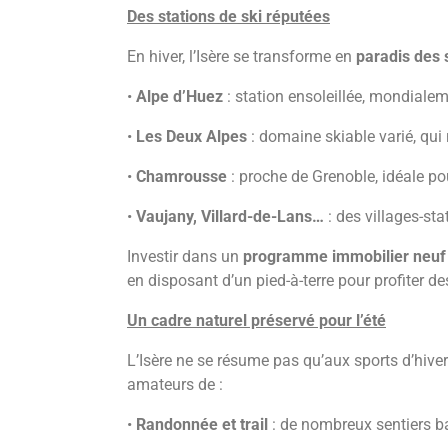
Des stations de ski réputées
En hiver, l’Isère se transforme en
paradis des 
•
Alpe d’Huez
: station ensoleillée, mondiale
•
Les Deux Alpes
: domaine skiable varié, qui
•
Chamrousse
: proche de Grenoble, idéale po
•
Vaujany, Villard-de-Lans…
: des villages-sta
Investir dans un
programme immobilier neuf
en disposant d’un pied-à-terre pour profiter de
Un cadre naturel préservé pour l’été
L’Isère ne se résume pas qu’aux sports d’hive
amateurs de :
•
Randonnée et trail
: de nombreux sentiers ba