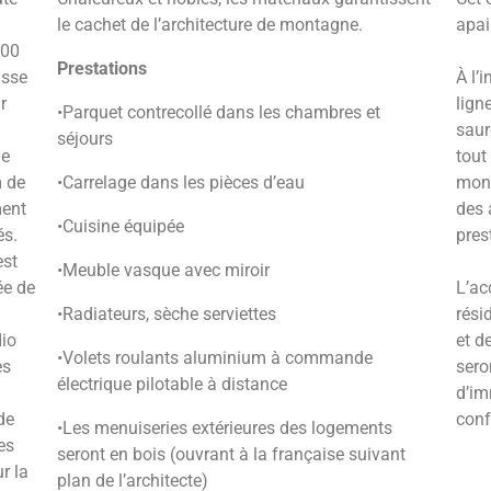
le cachet de l’architecture de montagne.
apai
000
Prestations
usse
À l’
r
lign
•Parquet contrecollé dans les chambres et
saur
séjours
ne
tout
m de
•Carrelage dans les pièces d’eau
mont
ment
des 
•Cuisine équipée
és.
pres
est
•Meuble vasque avec miroir
ée de
L’ac
•Radiateurs, sèche serviettes
rési
io
et d
•Volets roulants aluminium à commande
es
sero
électrique pilotable à distance
d’im
de
conf
•Les menuiseries extérieures des logements
es
seront en bois (ouvrant à la française suivant
r la
plan de l’architecte)