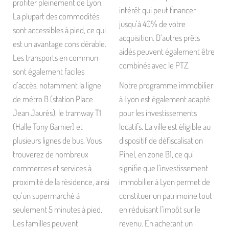
profiter pleinement de Lyon.
intérêt qui peut financer
La plupart des commodités
jusqu’à 40% de votre
sont accessibles à pied, ce qui
acquisition. D’autres prêts
est un avantage considérable.
aidés peuvent également être
Les transports en commun
combinés avec le PTZ.
sont également faciles
d’accès, notamment la ligne
Notre programme immobilier
de métro B (station Place
à Lyon est également adapté
Jean Jaurès), le tramway T1
pour les investissements
(Halle Tony Garnier) et
locatifs. La ville est éligible au
plusieurs lignes de bus. Vous
dispositif de défiscalisation
trouverez de nombreux
Pinel, en zone B1, ce qui
commerces et services à
signifie que l’investissement
proximité de la résidence, ainsi
immobilier à Lyon permet de
qu’un supermarché à
constituer un patrimoine tout
seulement 5 minutes à pied.
en réduisant l’impôt sur le
Les familles peuvent
revenu. En achetant un