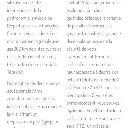
ville abrite une Cité
contrat VEFA, nous proposons
internationale de la
également de solides
gastronomie, symbole de
garanties, telles que la garantie
l’expertise culinaire française.
de parfait achèvement, la
En outre, Lyon est doté d’un
garantie biennale et la garantie
environnement agréable avec
décennale, qui assurent la
ses 300 km de pistes cyclables
sécurité de votre
et ses 300 parcs et squares,
investissement. En outre,
tels que le célèbre parc de la
l’achat d’un bien immobilier
Tête d’Or.
neuf est associé à des frais de
notaire réduits, de l’ordre de 2
Notre future résidence neuve
à 3 % contre 7 à 8 % pour les
située dans le 7ème
biens anciens. Si vous êtes
arrondissement de Lyon est
primo-accédant, vous pouvez
idéalement placée au cœur de
également bénéficier d’aides à
la ville, offrant un
l’achat, telles que le prêt à taux
emplacement privilégié pour
zéro (PTZ), un prêt sans